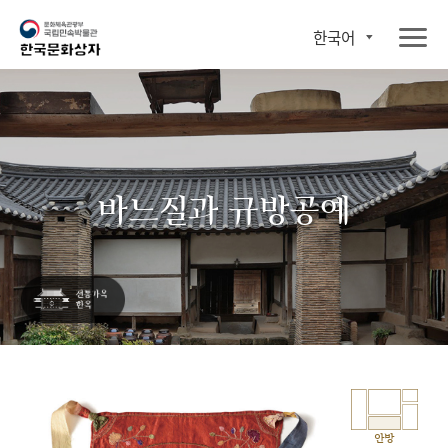
한국어
바느질과 규방공예
안방