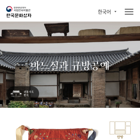
한국어
바느질과 규방공예
안방