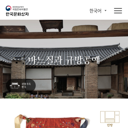
한국어
바느질과 규방공예
안방