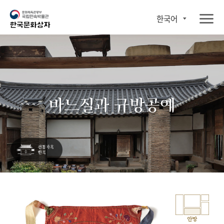
한국어
바느질과 규방공예
안방