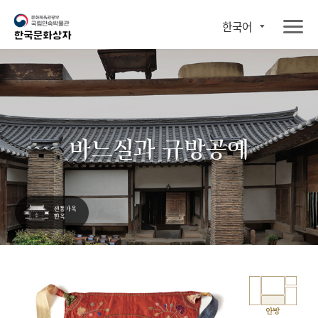
한국어
바느질과 규방공예
안방