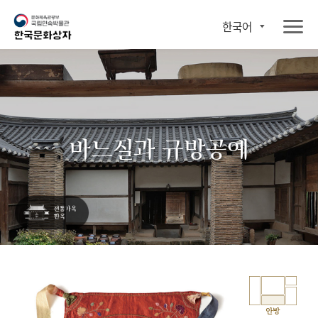
한국어
바느질과 규방공예
안방