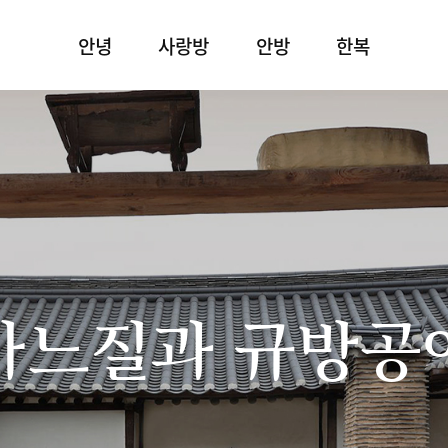
안녕
사랑방
안방
한복
바느질과 규방공