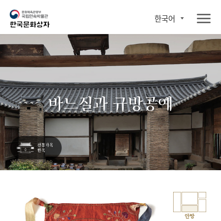
한국어
바느질과 규방공예
안방