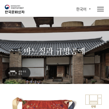
한국어
바느질과 규방공예
안방