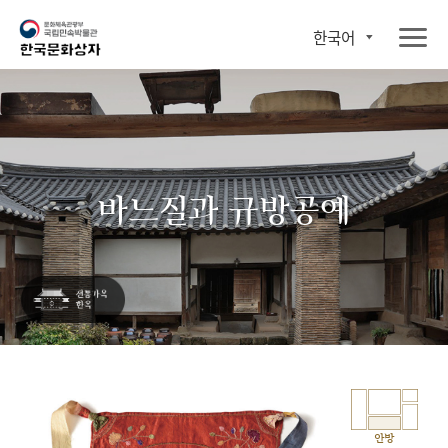
한국어
바느질과 규방공예
안방