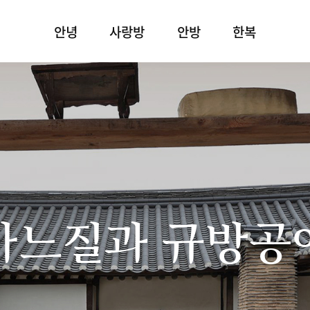
안녕
사랑방
안방
한복
바느질과 규방공