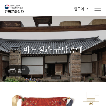
한국어
바느질과 규방공예
안방