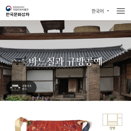
한국어
바느질과 규방공예
안방