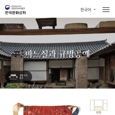
한국어
바느질과 규방공예
안방