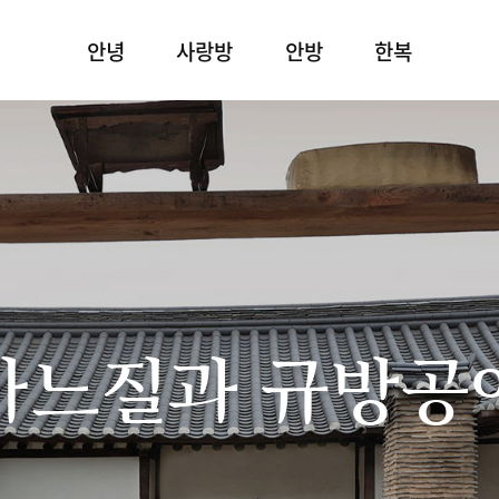
안녕
사랑방
안방
한복
바느질과 규방공