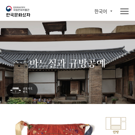
한국어
바느질과 규방공예
안방