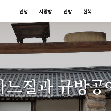
안녕
사랑방
안방
한복
바느질과 규방공