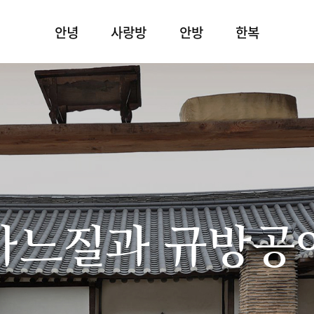
안녕
사랑방
안방
한복
바느질과 규방공