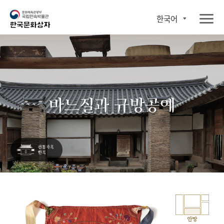
한국어
바느질과 규방공예
안방