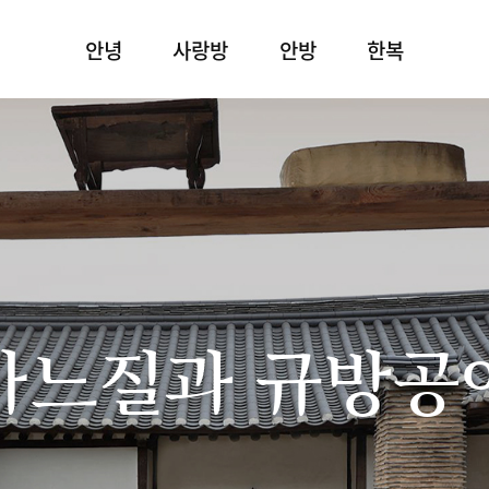
안녕
사랑방
안방
한복
바느질과 규방공