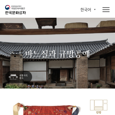
한국어
바느질과 규방공예
안방