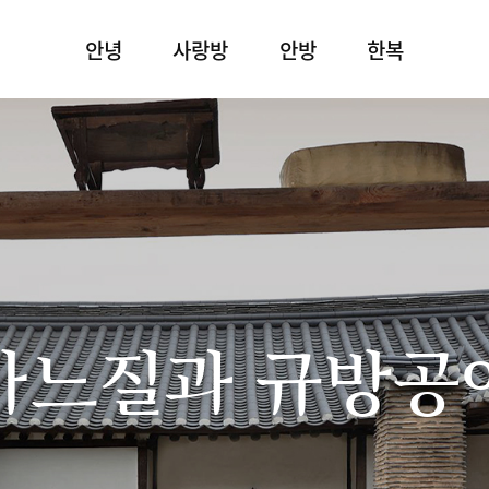
안녕
사랑방
안방
한복
바느질과 규방공