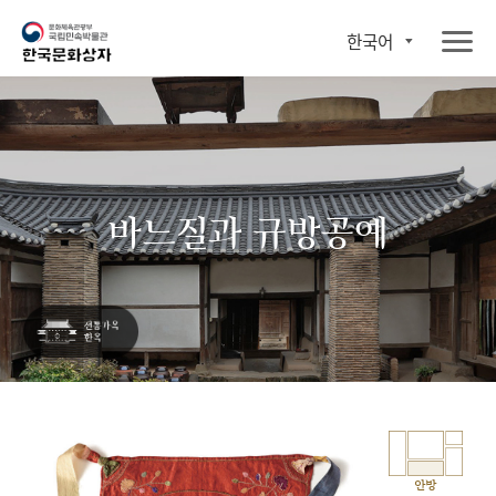
한국어
바느질과 규방공예
안방