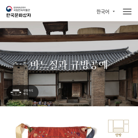
한국어
바느질과 규방공예
안방