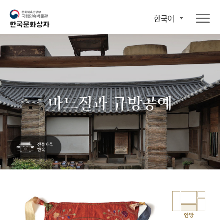
한국어
바느질과 규방공예
안방