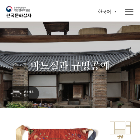
한국어
바느질과 규방공예
안방