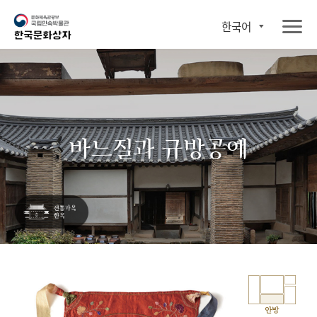
한국어
바느질과 규방공예
안방