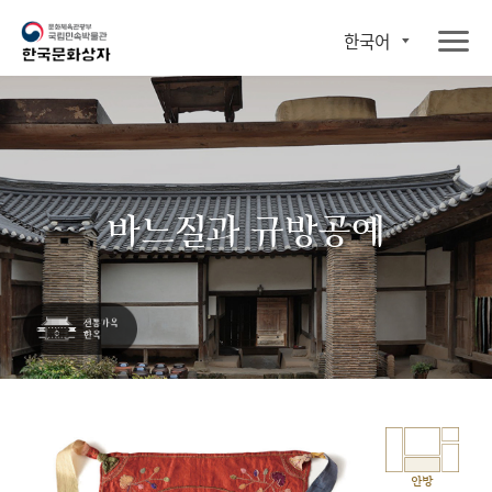
한국어
바느질과 규방공예
안방