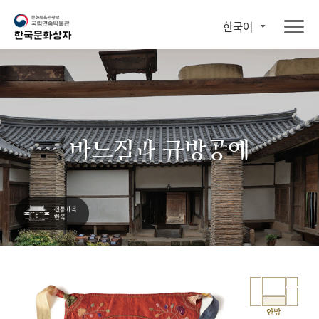
한국어
바느질과 규방공예
안방