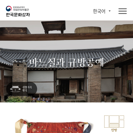
한국어
바느질과 규방공예
안방