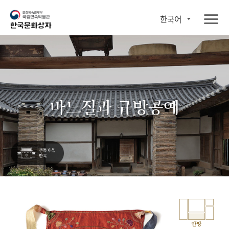
한국어
바느질과 규방공예
안방