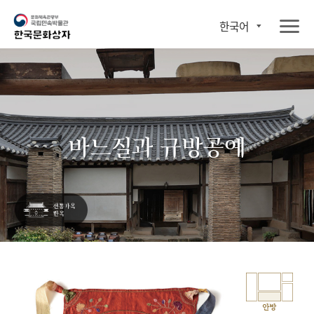
한국어
바느질과 규방공예
안방