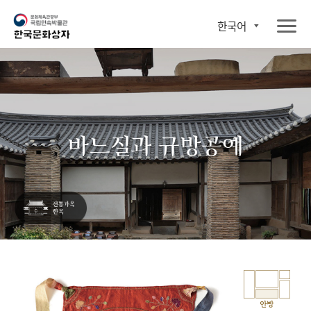
한국어
바느질과 규방공예
안방