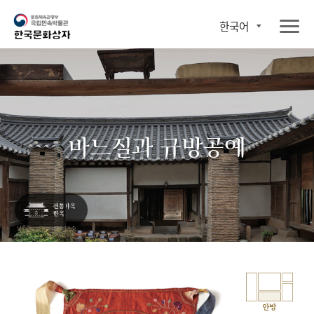
한국어
바느질과 규방공예
안방