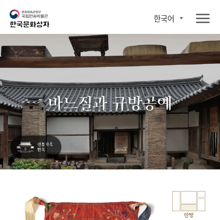
한국어
바느질과 규방공예
안방