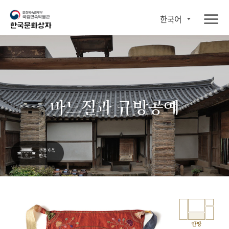
한국어
바느질과 규방공예
안방