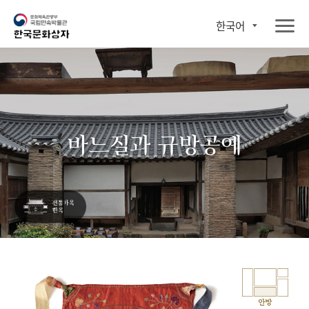
한국어
바느질과 규방공예
안방