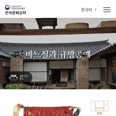
한국어
바느질과 규방공예
안방