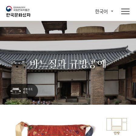
한국어
바느질과 규방공예
안방