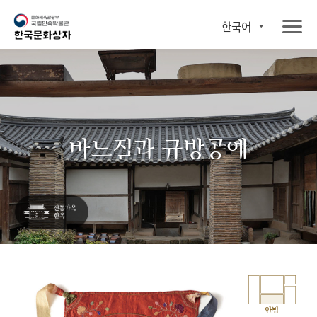
한국어
바느질과 규방공예
안방