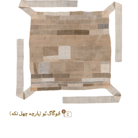
جُوگَاگ بُو (پارچه چهل تکه)