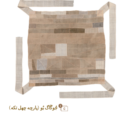
جُوگَاگ بُو (پارچه چهل تکه)