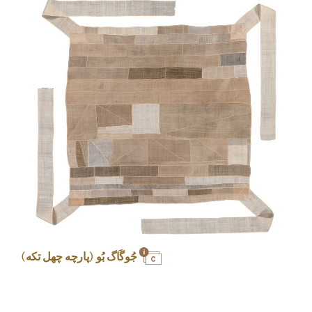
جُوگَاگ بُو (پارچه چهل تکه)