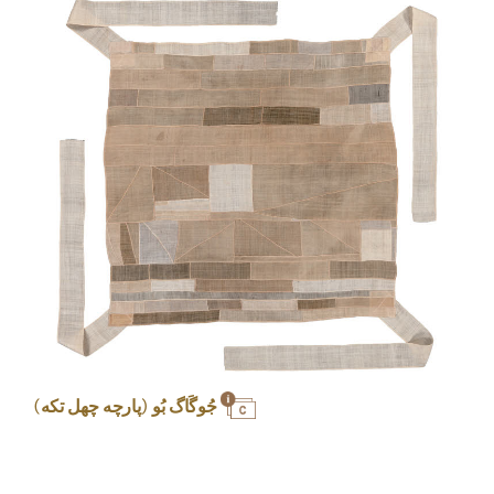
جُوگَاگ بُو (پارچه چهل تکه)