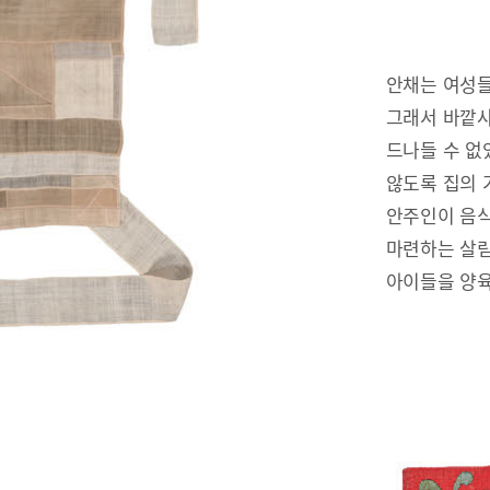
안채는 여성들
그래서 바깥사
드나들 수 없
않도록 집의 
안주인이 음식
마련하는 살림
아이들을 양육