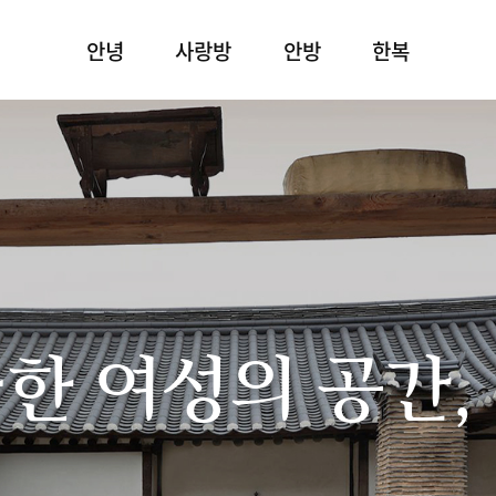
안녕
사랑방
안방
한복
한 여성의 공간,