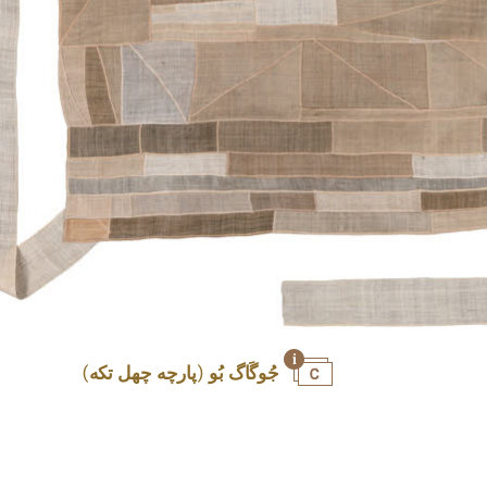
جُوگَاگ بُو (پارچه چهل تکه)