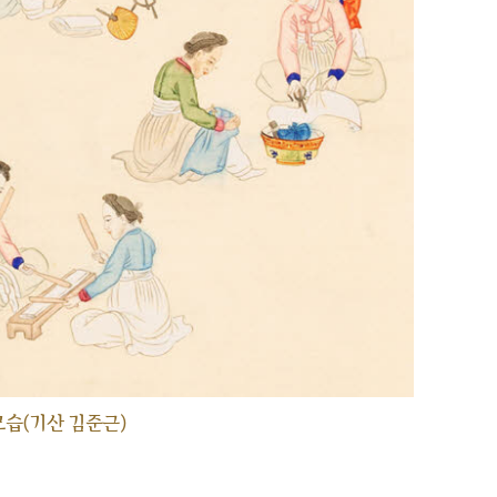
습(기산 김준근)