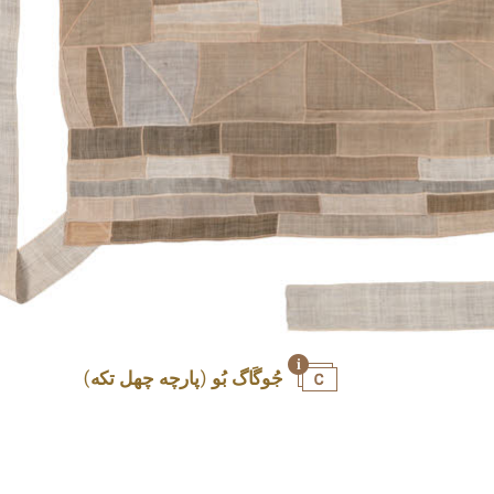
جُوگَاگ بُو (پارچه چهل تکه)