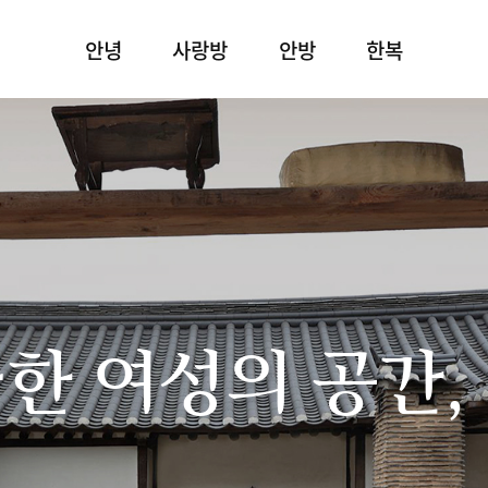
안녕
사랑방
안방
한복
한 여성의 공간,