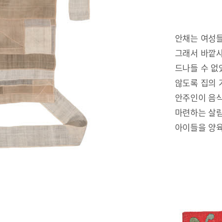
안채는 여성들
그래서 바깥사
드나들 수 없
않도록 집의 
안주인이 음식
마련하는 살림
아이들을 양육