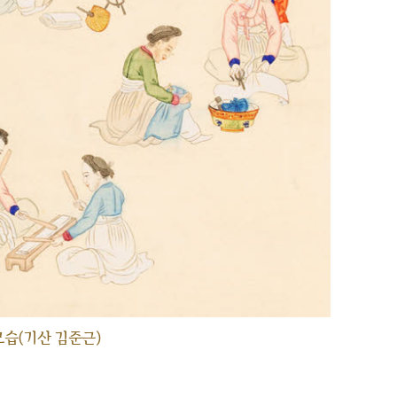
습(기산 김준근)