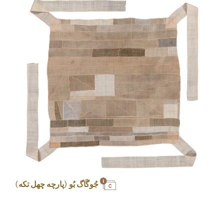
جُوگَاگ بُو (پارچه چهل تکه)