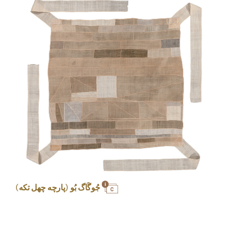
جُوگَاگ بُو (پارچه چهل تکه)