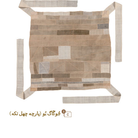
جُوگَاگ بُو (پارچه چهل تکه)