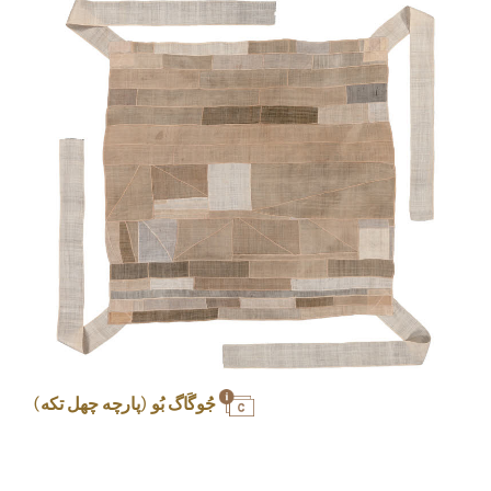
جُوگَاگ بُو (پارچه چهل تکه)